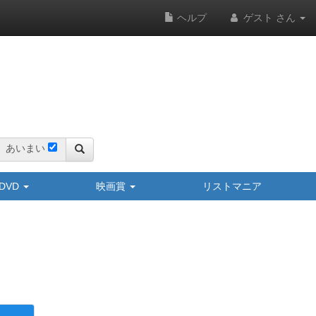
ヘルプ
ゲスト さん
あいまい
y/DVD
映画賞
リストマニア