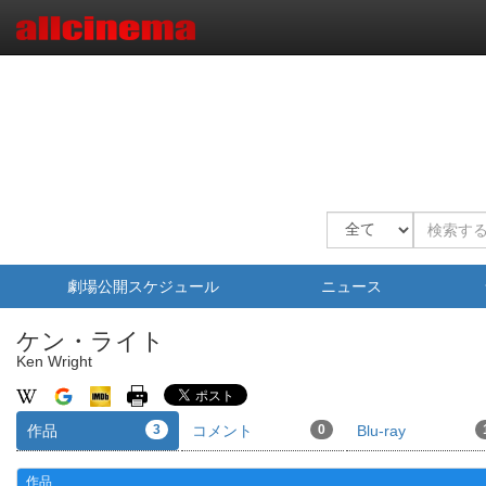
劇場公開スケジュール
ニュース
ケン・ライト
Ken Wright
作品
3
コメント
0
Blu-ray
作品