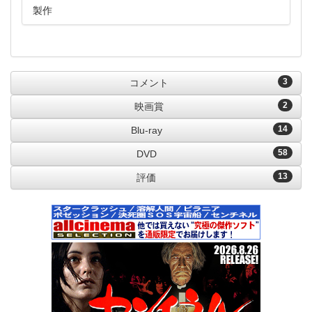
製作
3
コメント
2
映画賞
14
Blu-ray
58
DVD
13
評価