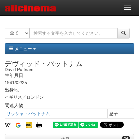
ナ
ビ
ゲ
ー
シ
ョ
ン
メニュー
デヴィッド・パットナム
David Puttnam
生年月日
1941/02/25
出身地
イギリス／ロンドン
関連人物
サッシャ・パットナム
息子
24