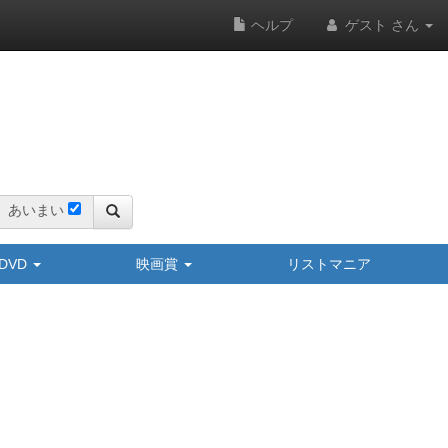
ヘルプ
ゲスト さん
あいまい
y/DVD
映画賞
リストマニア