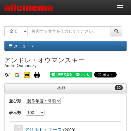
ナ
ビ
ゲ
ー
シ
ョ
ン
メニュー
アンドレ・オウマンスキー
Andre Oumansky
10
作品
並び順
表示数
アサルト・エース
2009