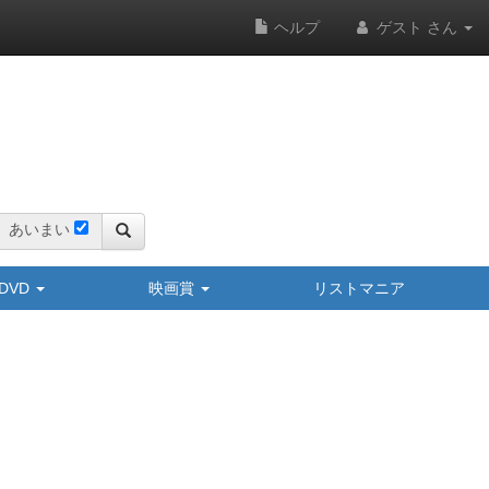
ヘルプ
ゲスト さん
あいまい
y/DVD
映画賞
リストマニア