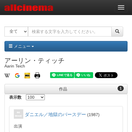
ナ
ビ
ゲ
ー
シ
ョ
ン
メニュー
アーリン・ティッチ
Aarin Teich
1
作品
表示数
ダニエル／地獄のバースデー
1987
出演