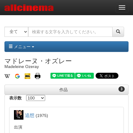
ナ
ビ
ゲ
ー
シ
ョ
ン
メニュー
マドレーヌ・オズレー
Madeleine Ozeray
3
作品
表示数
追想
1975
出演