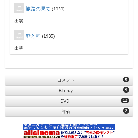
旅路の果て
1939
出演
罪と罰
1935
出演
0
コメント
9
Blu-ray
12
DVD
2
評価