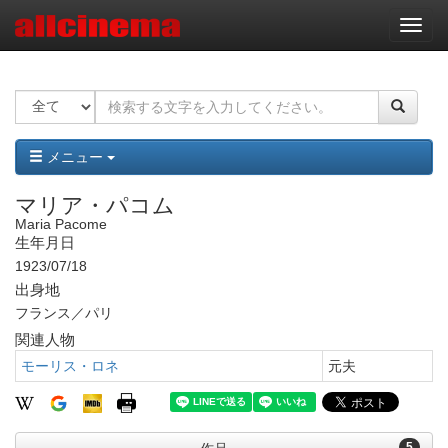
ナ
ビ
ゲ
ー
シ
ョ
ン
メニュー
マリア・パコム
Maria Pacome
生年月日
1923/07/18
出身地
フランス／パリ
関連人物
モーリス・ロネ
元夫
5