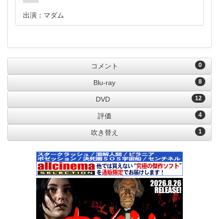
出演：マダム
0
コメント
8
Blu-ray
12
DVD
4
評価
1
吹き替え