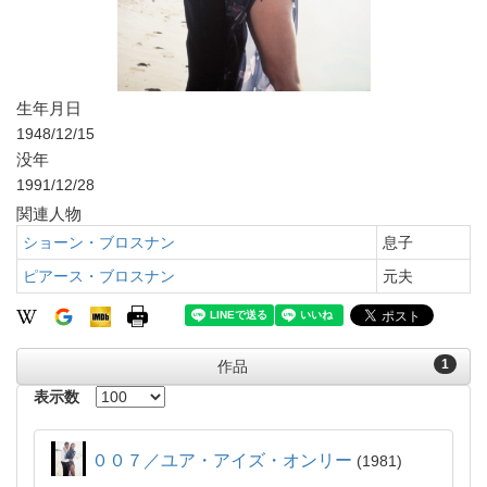
生年月日
1948/12/15
没年
1991/12/28
関連人物
ショーン・ブロスナン
息子
ピアース・ブロスナン
元夫
1
作品
表示数
００７／ユア・アイズ・オンリー
1981