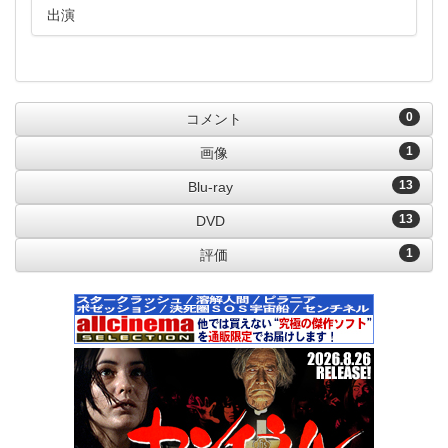
出演
0
コメント
1
画像
13
Blu-ray
13
DVD
1
評価