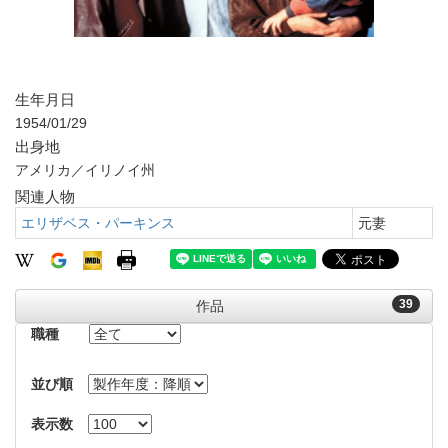
生年月日
1954/01/29
出身地
アメリカ／イリノイ州
関連人物
エリザベス・パーキンス
元妻
39
作品
職種
並び順
表示数