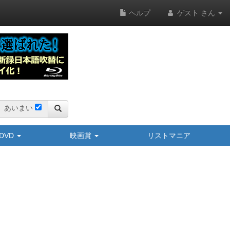
ヘルプ
ゲスト さん
あいまい
y/DVD
映画賞
リストマニア