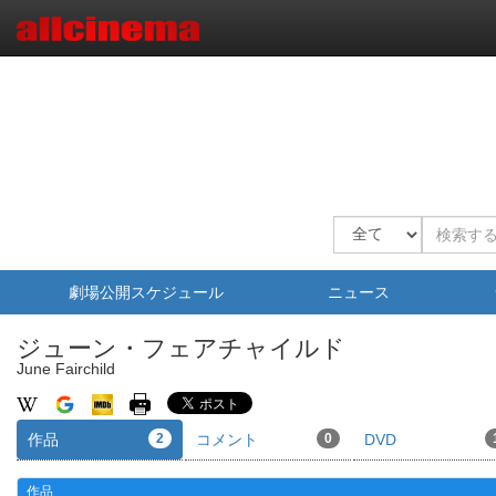
劇場公開スケジュール
ニュース
ジューン・フェアチャイルド
June Fairchild
作品
2
コメント
0
DVD
作品