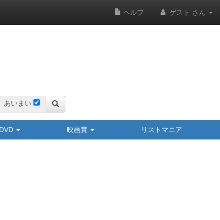
ヘルプ
ゲスト さん
あいまい
y/DVD
映画賞
リストマニア