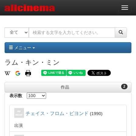
ナ
ビ
ゲ
ー
シ
ョ
ン
メニュー
ラム・キン・ミン
2
作品
表示数
チェイス・フロム・ビヨンド
1990
出演