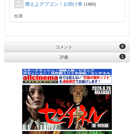
燃えよデブゴン！お助け拳
1980
出演
0
コメント
1
評価