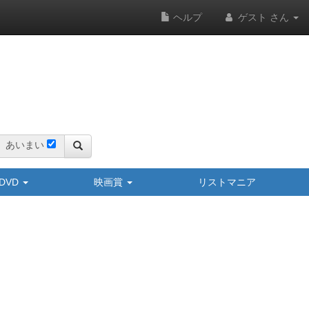
ヘルプ
ゲスト さん
あいまい
y/DVD
映画賞
リストマニア