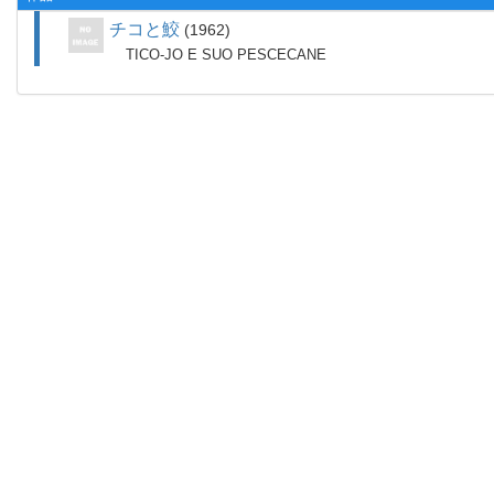
チコと鮫
1962
TICO-JO E SUO PESCECANE