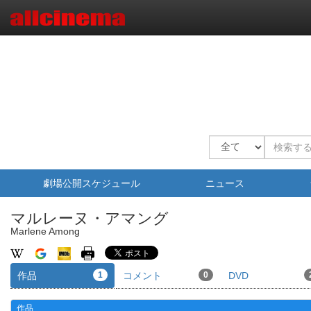
劇場公開スケジュール
ニュース
マルレーヌ・アマング
Marlene Among
作品
1
コメント
0
DVD
作品