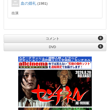
血の婚礼
1981
出演
0
コメント
6
DVD