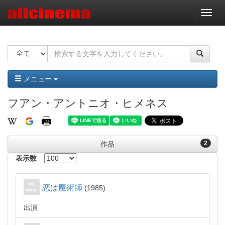
ナ
ビ
ゲ
ー
シ
ョ
ン
メニュー
フアン・アントニオ・ヒメネス
2
作品
表示数
恋は魔術師
1985
出演