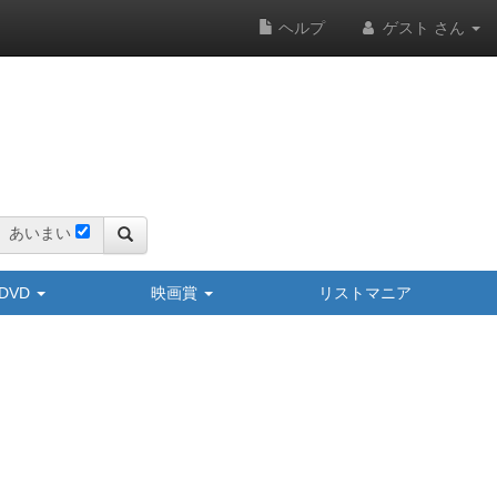
ヘルプ
ゲスト さん
あいまい
y/DVD
映画賞
リストマニア