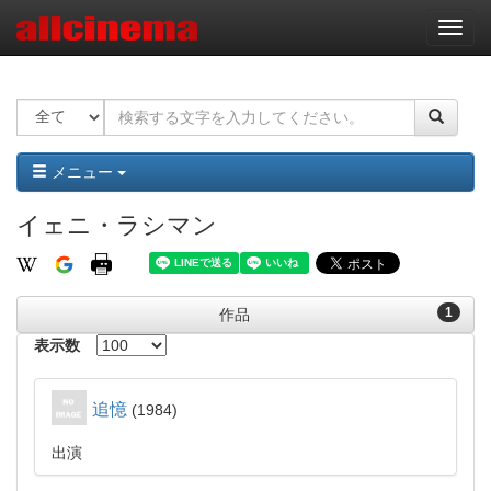
ナ
ビ
ゲ
ー
シ
ョ
ン
メニュー
イェニ・ラシマン
1
作品
表示数
追憶
1984
出演