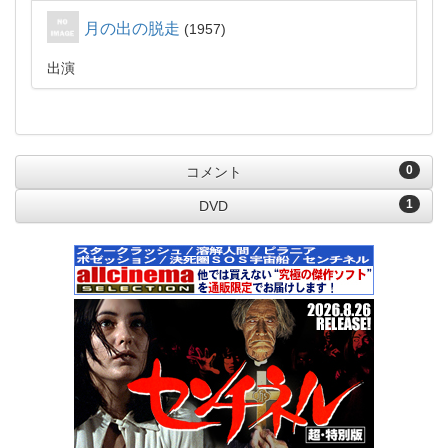
月の出の脱走
1957
出演
0
コメント
1
DVD