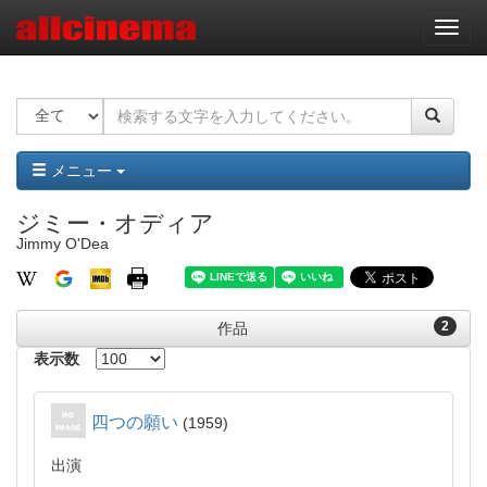
ナ
ビ
ゲ
ー
シ
ョ
ン
メニュー
ジミー・オディア
Jimmy O'Dea
2
作品
表示数
四つの願い
1959
出演