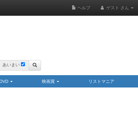
ヘルプ
ゲスト さん
あいまい
y/DVD
映画賞
リストマニア