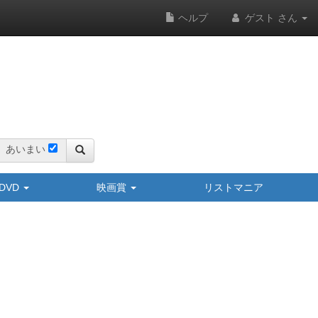
ヘルプ
ゲスト さん
あいまい
y/DVD
映画賞
リストマニア