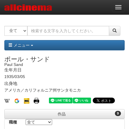
ナ
ビ
ゲ
ー
シ
ョ
ン
メニュー
ポール・サンド
Paul Sand
生年月日
1935/03/05
出身地
アメリカ／カリフォルニア州サンタモニカ
9
作品
職種