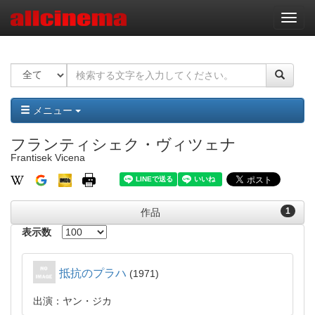
ナ
ビ
ゲ
ー
シ
ョ
ン
メニュー
フランティシェク・ヴィツェナ
Frantisek Vicena
1
作品
表示数
抵抗のプラハ
1971
出演：ヤン・ジカ