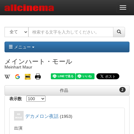
ナ
ビ
ゲ
ー
シ
ョ
ン
メニュー
メインハート・モール
Meinhart Maur
2
作品
表示数
デカメロン夜話
1953
出演