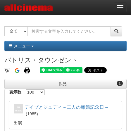
ナ
ビ
ゲ
ー
シ
ョ
ン
メニュー
パトリス・タウンゼント
1
作品
表示数
デイブとジュディ～二人の離婚記念日～
1985
出演