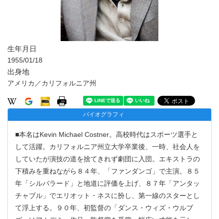
生年月日
1955/01/18
出身地
アメリカ／カリフォルニア州
バイオグラフィ
■本名はKevin Michael Costner。高校時代はスポーツ選手と
して活躍。カリフォルニア州立大学卒業後、一時、社会人を
していたが演技の道を捨てきれず劇団に入団。エキストラの
下積みを重ねながら８４年、「ファンダンゴ」で主演。８５
年「シルバラード」と地道に評価を上げ、８７年「アンタッ
チャブル」でエリオット・ネスに扮し、第一線のスターとし
て浮上する。９０年、初監督の「ダンス・ウィズ・ウルブ