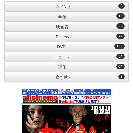
8
コメント
10
画像
28
映画賞
79
Blu-ray
133
DVD
54
ニュース
64
評価
3
吹き替え