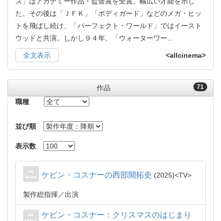
ズ」はアカデミー作品・監督賞を受賞。幅広い才能を示し
た。その後は「ＪＦＫ」「ボディガード」などのメガ・ヒッ
トを飛ばし続け、「パーフェクト・ワールド」ではイースト
ウッドと共演。しかし９４年、「ウォーターワー
...
全文表示
<allcinema>
71
作品
職種
並び順
表示数
ケビン・コスナーの西部開拓史
2025
TV
製作総指揮
出演
ケビン・コスナー：クリスマスのはじまり