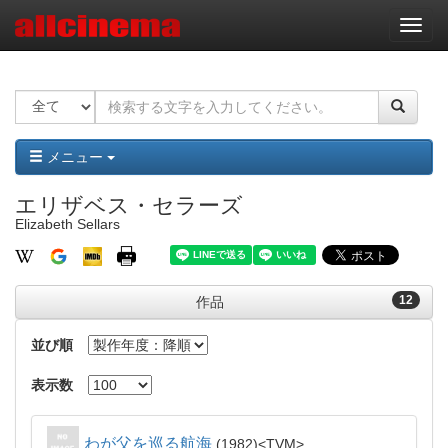
ナ
ビ
ゲ
ー
シ
ョ
ン
メニュー
エリザベス・セラーズ
Elizabeth Sellars
12
作品
並び順
表示数
わが父を巡る航海
1982
TVM