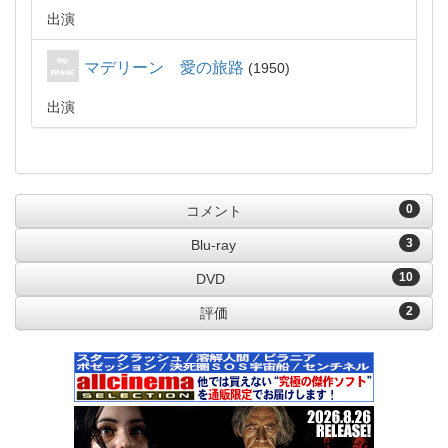
出演
マデリーン 愛の旅路
1950
出演
0
コメント
3
Blu-ray
10
DVD
2
評価