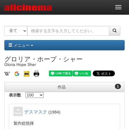
ナ
ビ
ゲ
ー
シ
ョ
ン
メニュー
グロリア・ホープ・シャー
Gloria Hope Sher
1
作品
表示数
デスマスク
1984
製作総指揮