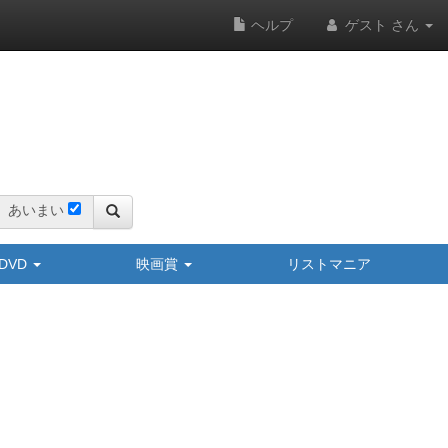
ヘルプ
ゲスト さん
あいまい
y/DVD
映画賞
リストマニア