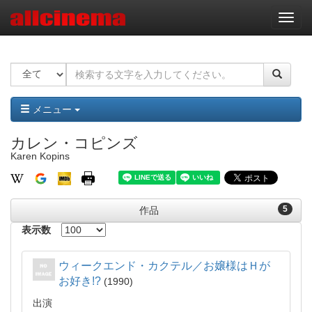
ナ
ビ
ゲ
ー
シ
ョ
ン
メニュー
カレン・コピンズ
Karen Kopins
5
作品
表示数
ウィークエンド・カクテル／お嬢様はＨが
お好き!?
1990
出演