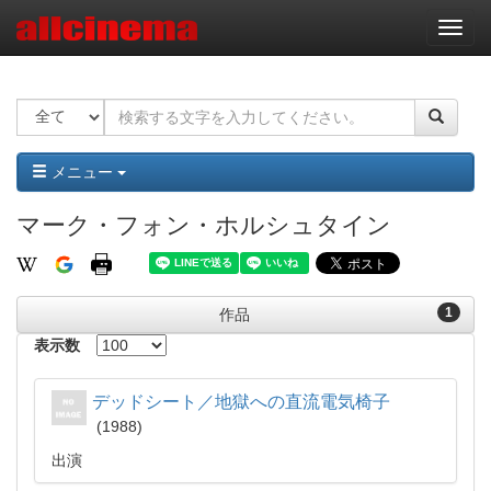
ナ
ビ
ゲ
ー
シ
ョ
ン
メニュー
マーク・フォン・ホルシュタイン
1
作品
表示数
デッドシート／地獄への直流電気椅子
1988
出演