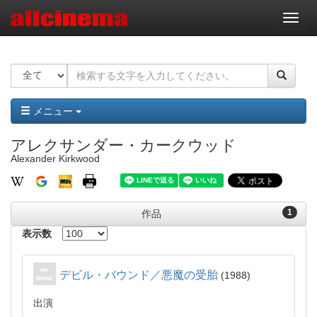
ナ
ビ
ゲ
ー
シ
ョ
ン
メニュー
アレクサンダー・カークウッド
Alexander Kirkwood
1
作品
表示数
デビル・バウンド／悪魔の受胎
1988
出演