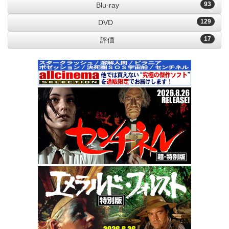
93
Blu-ray
129
DVD
17
評価