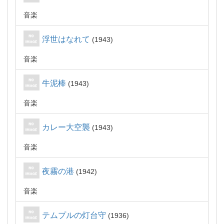
音楽
浮世はなれて
1943
音楽
牛泥棒
1943
音楽
カレー大空襲
1943
音楽
夜霧の港
1942
音楽
テムプルの灯台守
1936