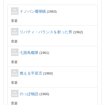
ドノバン珊瑚礁
1963
音楽
リバティ・バランスを射った男
1962
音楽
七面鳥艦隊
1961
音楽
燃える平原児
1960
音楽
のっぽ物語
1960
音楽