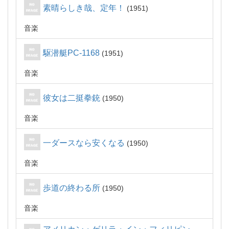
素晴らしき哉、定年！
1951
音楽
駆潜艇PC-1168
1951
音楽
彼女は二挺拳銃
1950
音楽
一ダースなら安くなる
1950
音楽
歩道の終わる所
1950
音楽