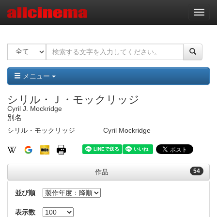
ナ
ビ
ゲ
ー
シ
ョ
ン
メニュー
シリル・Ｊ・モックリッジ
Cyril J. Mockridge
別名
シリル・モックリッジ
Cyril Mockridge
54
作品
並び順
表示数