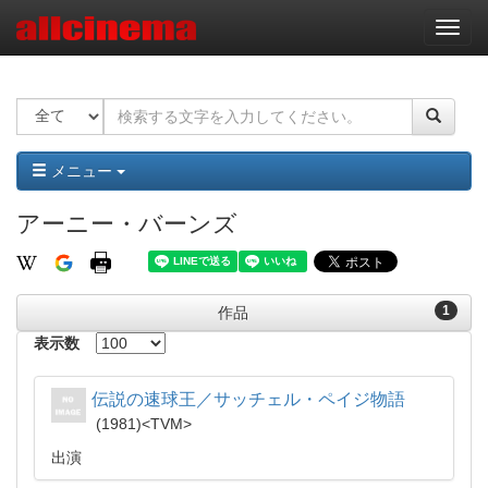
ナ
ビ
ゲ
ー
シ
ョ
ン
メニュー
アーニー・バーンズ
1
作品
表示数
伝説の速球王／サッチェル・ペイジ物語
1981
TVM
出演