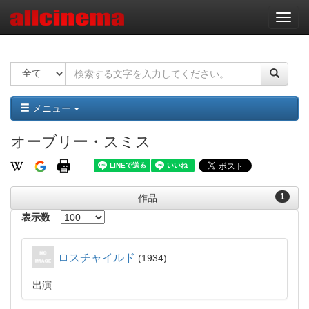
ナ
ビ
ゲ
ー
シ
ョ
ン
メニュー
オーブリー・スミス
1
作品
表示数
ロスチャイルド
1934
出演