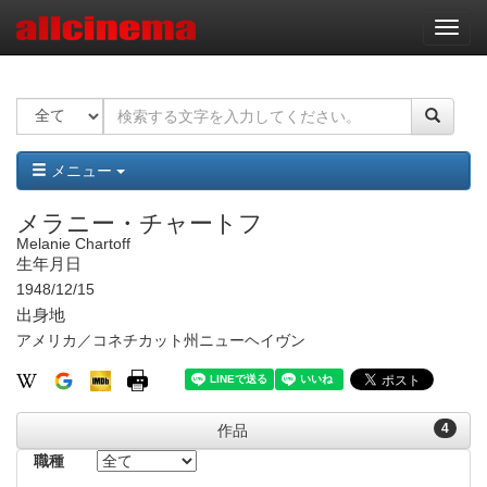
ナ
ビ
ゲ
ー
シ
ョ
ン
メニュー
メラニー・チャートフ
Melanie Chartoff
生年月日
1948/12/15
出身地
アメリカ／コネチカット州ニューヘイヴン
4
作品
職種