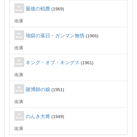
最後の戦塵
1969
出演
地獄の落日・ガンマン無情
1966
出演
キング・オブ・キングス
1961
出演
賭博師の娘
1951
出演
のんき大将
1949
出演