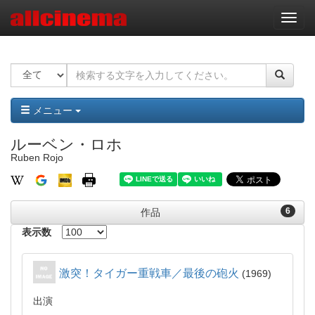
ナ
ビ
ゲ
ー
シ
ョ
ン
メニュー
ルーベン・ロホ
Ruben Rojo
6
作品
表示数
激突！タイガー重戦車／最後の砲火
1969
出演