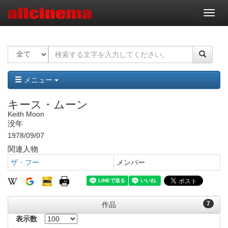
ナ
ビ
ゲ
ー
シ
ョ
ン
メニュー
キース・ムーン
Keith Moon
没年
1978/09/07
関連人物
ザ・フー
メンバー
7
作品
表示数