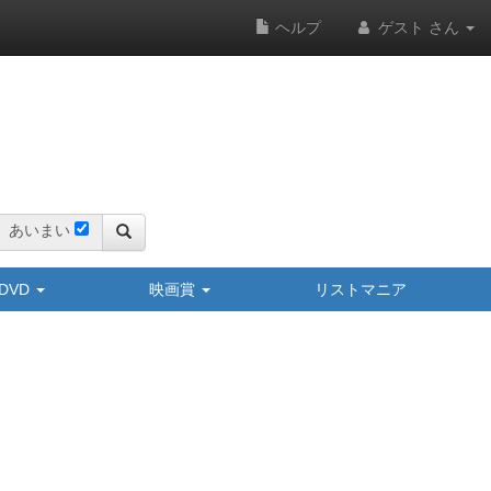
ヘルプ
ゲスト さん
あいまい
y/DVD
映画賞
リストマニア