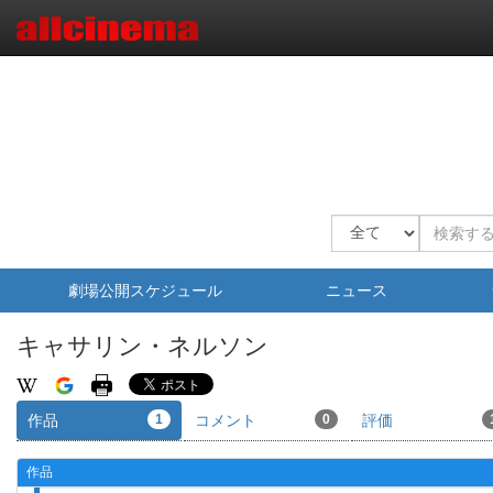
劇場公開スケジュール
ニュース
キャサリン・ネルソン
作品
1
コメント
0
評価
作品