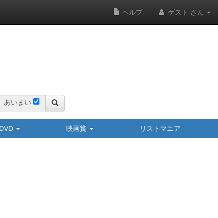
ヘルプ
ゲスト さん
あいまい
y/DVD
映画賞
リストマニア