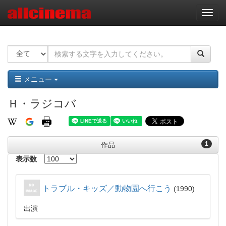
ナ
ビ
ゲ
ー
シ
ョ
ン
メニュー
Ｈ・ラジコバ
1
作品
表示数
トラブル・キッズ／動物園へ行こう
1990
出演