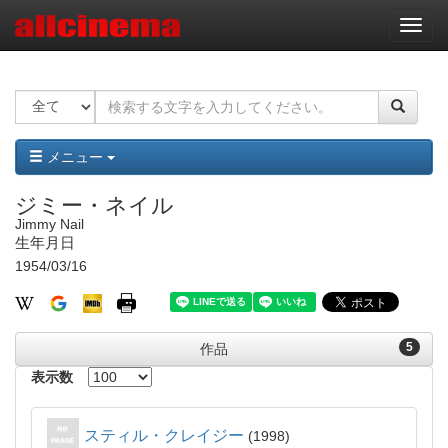
ナ
ビ
ゲ
ー
シ
ョ
ン
メニュー
ジミー・ネイル
Jimmy Nail
生年月日
1954/03/16
5
作品
表示数
スティル・クレイジー
1998