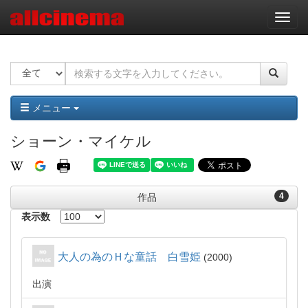
ナ
ビ
ゲ
ー
シ
ョ
ン
メニュー
ショーン・マイケル
4
作品
表示数
大人の為のＨな童話 白雪姫
2000
出演