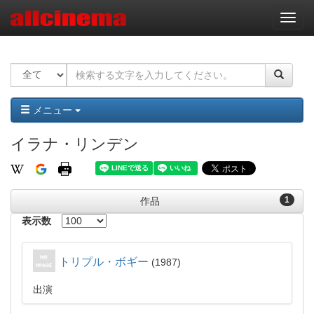
ナ
ビ
ゲ
ー
シ
ョ
ン
メニュー
イラナ・リンデン
1
作品
表示数
トリプル・ボギー
1987
出演