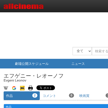
劇場公開スケジュール
ニュース
エフゲニー・レオーノフ
Evgeni Leonov
作品
2
コメント
0
映画賞
作品