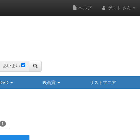
ヘルプ
ゲスト さん
あいまい
y/DVD
映画賞
リストマニア
1