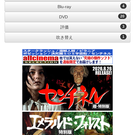
4
Blu-ray
20
DVD
3
評価
1
吹き替え