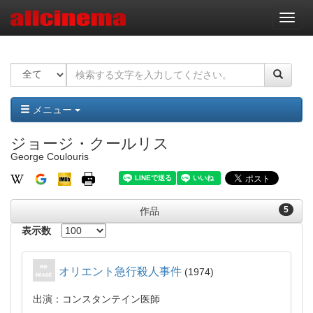
ナ
ビ
ゲ
ー
シ
ョ
ン
メニュー
ジョージ・クールリス
George Coulouris
5
作品
表示数
オリエント急行殺人事件
1974
出演：コンスタンテイン医師