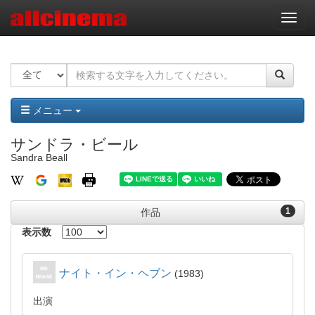
ナ
ビ
ゲ
ー
シ
ョ
ン
メニュー
サンドラ・ビール
Sandra Beall
1
作品
表示数
ナイト・イン・ヘブン
1983
出演