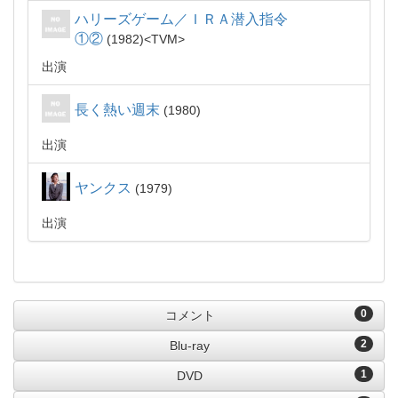
ハリーズゲーム／ＩＲＡ潜入指令
①②
1982
TVM
出演
長く熱い週末
1980
出演
ヤンクス
1979
出演
0
コメント
2
Blu-ray
1
DVD