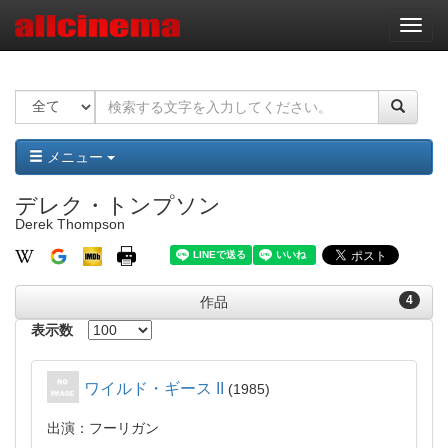
ナ
ビ
ゲ
ー
シ
ョ
ン
メニュー
デレク・トンプソン
Derek Thompson
4
作品
表示数
ワイルド・ギース II
1985
出演：フーリガン