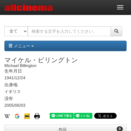
ナ
ビ
ゲ
ー
シ
ョ
ン
メニュー
マイケル・ビリングトン
Michael Billington
生年月日
1941/12/24
出身地
イギリス
没年
2005/06/03
9
作品