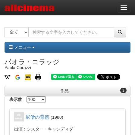
ナ
ビ
ゲ
ー
シ
ョ
ン
メニュー
パオラ・コラッジ
Paola Corazzi
3
作品
表示数
尼僧の背徳
1980
出演：シスター・キャンディダ