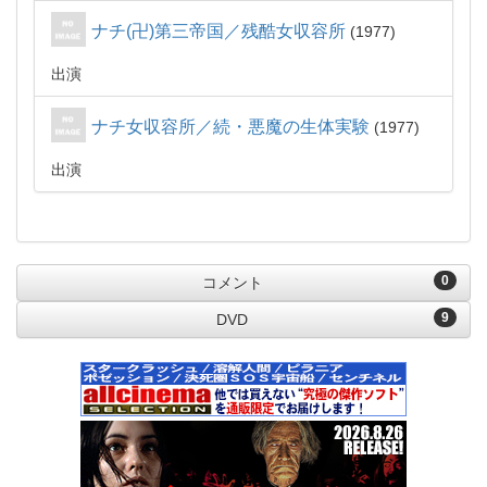
ナチ(卍)第三帝国／残酷女収容所
1977
出演
ナチ女収容所／続・悪魔の生体実験
1977
出演
0
コメント
9
DVD