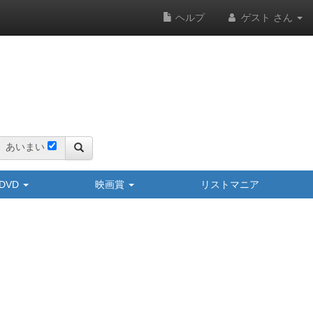
ヘルプ
ゲスト さん
あいまい
y/DVD
映画賞
リストマニア